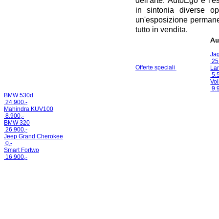
dell'arte.
AutoEgo è l'e
in sintonia diverse o
un'esposizione permanen
tutto in vendita.
Au
Ja
25
Offerte speciali
La
5.5
Vo
9.9
BMW 530d
24.900,-
Mahindra KUV100
8.900,-
BMW 320
26.900,-
Jeep Grand Cherokee
0,-
Smart Fortwo
16.900,-