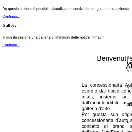
Da questa sezione è possibile visualizzare i servizi che eroga la nostra azienda
Continua...
Gallery
In questa sezione una galleria di immagini delle nostre immagini
Continua...
Benvenuti s
Tu
ta
A
Ma
La concessionaria Aut
Mo
esordio dal tipico conc
infatti, insieme ad
dall'inconfondibile fasci
Sta
galleria d'arte.
Per questa sua origi
concessionaria d'auto 
Lim
concetto di brand per