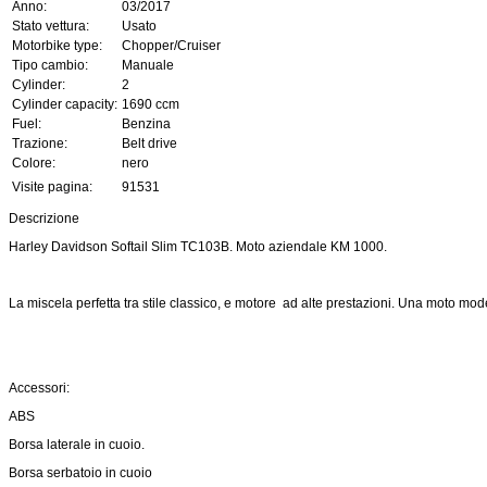
Anno:
03/2017
Stato vettura:
Usato
Motorbike type:
Chopper/Cruiser
Tipo cambio:
Manuale
Cylinder:
2
Cylinder capacity:
1690 ccm
Fuel:
Benzina
Trazione:
Belt drive
Colore:
nero
Visite pagina:
91531
Descrizione
Harley Davidson Softail Slim TC103B. Moto aziendale KM 1000.
La miscela perfetta tra stile classico, e motore ad alte prestazioni. Una moto mod
Accessori:
ABS
Borsa laterale in cuoio.
Borsa serbatoio in cuoio