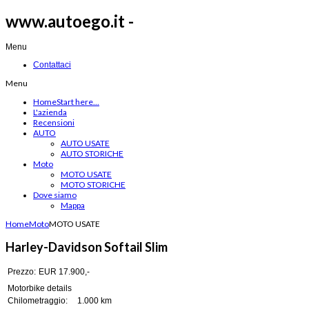
www.autoego.it -
Menu
Contattaci
Menu
Home
Start here...
L'azienda
Recensioni
AUTO
AUTO USATE
AUTO STORICHE
Moto
MOTO USATE
MOTO STORICHE
Dove siamo
Mappa
Home
Moto
MOTO USATE
Harley-Davidson Softail Slim
Prezzo:
EUR 17.900,-
Motorbike details
Chilometraggio:
1.000 km