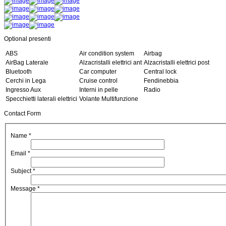
Optional presenti
ABS
Air condition system
Airbag
AirBag Laterale
Alzacristalli elettrici ant
Alzacristalli elettrici post
Bluetooth
Car computer
Central lock
Cerchi in Lega
Cruise control
Fendinebbia
Ingresso Aux
Interni in pelle
Radio
Specchietti laterali elettrici
Volante Multifunzione
Contact Form
Name
*
Email
*
Subject
*
Message
*