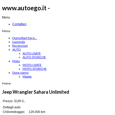
www.autoego.it -
Menu
Contattaci
Menu
Home
Start here...
L'azienda
Recensioni
AUTO
AUTO USATE
AUTO STORICHE
Moto
MOTO USATE
MOTO STORICHE
Dove siamo
Mappa
Home
Jeep Wrangler Sahara Unlimited
Prezzo:
EUR 0,-
Dettagli auto
Chilometraggio:
126.000 km