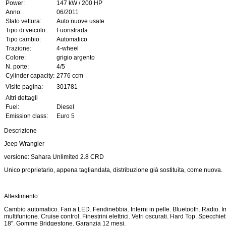
Power:
147 kW / 200 HP
Anno:
06/2011
Stato vettura:
Auto nuove usate
Tipo di veicolo:
Fuoristrada
Tipo cambio:
Automatico
Trazione:
4-wheel
Colore:
grigio argento
N. porte:
4/5
Cylinder capacity:
2776 ccm
Visite pagina:
301781
Altri dettagli
Fuel:
Diesel
Emission class:
Euro 5
Descrizione
Jeep Wrangler
versione: Sahara Unlimited 2.8 CRD
Unico proprietario, appena tagliandata, distribuzione già sostituita, come nuova.
Allestimento:
Cambio automatico. Fari a LED. Fendinebbia. Interni in pelle. Bluetooth. Radio. I
multifunione. Cruise control. Finestrini elettrici. Vetri oscurati. Hard Top. Specchie
18". Gomme Bridgestone. Garanzia 12 mesi.